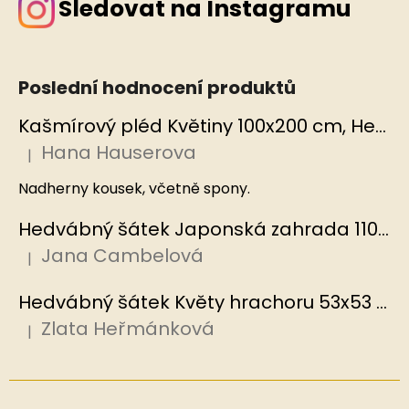
Sledovat na Instagramu
Poslední hodnocení produktů
Kašmírový pléd Květiny 100x200 cm, Hedvábný svět
Hana Hauserova
|
Hodnocení produktu je 5 z 5 hvězdiček.
Nadherny kousek, včetně spony.
Hedvábný šátek Japonská zahrada 110x110 cm v dárkovém balení, HEDVÁBNÝ SVĚT
Jana Cambelová
|
Hodnocení produktu je 5 z 5 hvězdiček.
Hedvábný šátek Květy hrachoru 53x53 cm v dárkovém balení, HEDVÁBNÝ SVĚT
Zlata Heřmánková
|
Hodnocení produktu je 5 z 5 hvězdiček.