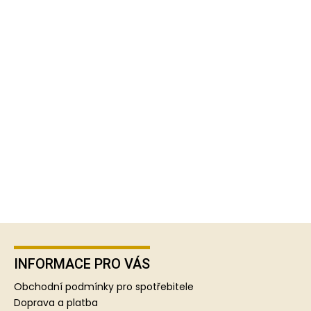
Z
á
p
INFORMACE PRO VÁS
a
Obchodní podmínky pro spotřebitele
t
Doprava a platba