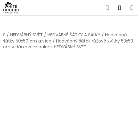
Přejít
Hledat
NÁKU
na
obsah
KOŠÍ
Domů
/
HEDVÁBNÝ SVĚT
/
HEDVÁBNÉ ŠÁTKY A ŠÁLKY
/
Hedvábné
šátky 50x50 cm a více
/
Hedvábný šátek růžové kvítky 53x53
cm v dárkovém balení, HEDVÁBNÝ SVĚT