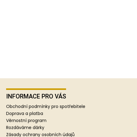
Z
á
p
INFORMACE PRO VÁS
a
Obchodní podmínky pro spotřebitele
t
Doprava a platba
í
Věrnostní program
Rozdáváme dárky
Zásady ochrany osobních údajů