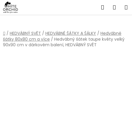
Přejít
Hledat
NÁKU
na
obsah
KOŠÍ
Domů
/
HEDVÁBNÝ SVĚT
/
HEDVÁBNÉ ŠÁTKY A ŠÁLKY
/
Hedvábné
šátky 80x80 cm a více
/
Hedvábný šátek taupe květy velký
90x90 cm v dárkovém balení, HEDVÁBNÝ SVĚT