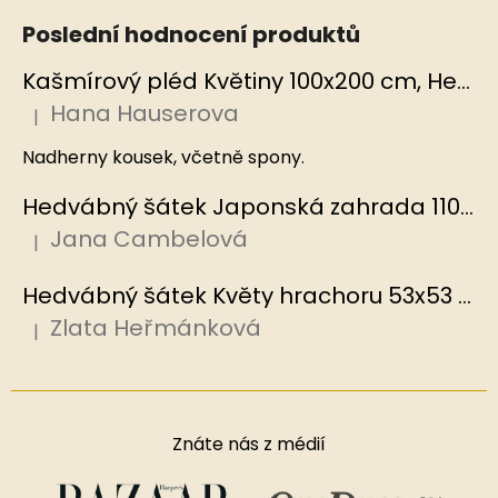
Poslední hodnocení produktů
Kašmírový pléd Květiny 100x200 cm, Hedvábný svět
Hana Hauserova
|
Hodnocení produktu je 5 z 5 hvězdiček.
Nadherny kousek, včetně spony.
Hedvábný šátek Japonská zahrada 110x110 cm v dárkovém balení, HEDVÁBNÝ SVĚT
Jana Cambelová
|
Hodnocení produktu je 5 z 5 hvězdiček.
Hedvábný šátek Květy hrachoru 53x53 cm v dárkovém balení, HEDVÁBNÝ SVĚT
Zlata Heřmánková
|
Hodnocení produktu je 5 z 5 hvězdiček.
Znáte nás z médií