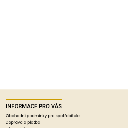
Z
á
p
INFORMACE PRO VÁS
a
Obchodní podmínky pro spotřebitele
t
Doprava a platba