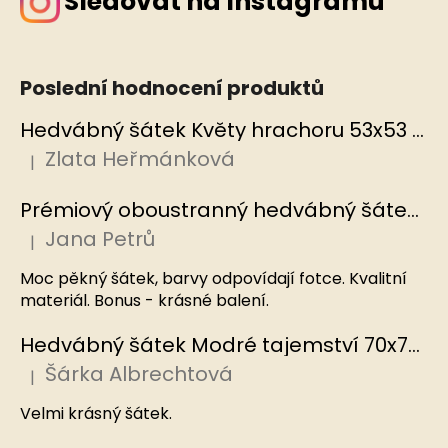
Sledovat na Instagramu
Poslední hodnocení produktů
Hedvábný šátek Květy hrachoru 53x53 cm v dárkovém balení, HEDVÁBNÝ SVĚT
Zlata Heřmánková
|
Hodnocení produktu je 5 z 5 hvězdiček.
Prémiový oboustranný hedvábný šátek Mořský korál, MB
Jana Petrů
|
Hodnocení produktu je 5 z 5 hvězdiček.
Moc pěkný šátek, barvy odpovídají fotce. Kvalitní
materiál. Bonus - krásné balení.
Hedvábný šátek Modré tajemství 70x70 cm v dárkovém balení, HEDVÁBNÝ SVĚT
Šárka Albrechtová
|
Hodnocení produktu je 5 z 5 hvězdiček.
Velmi krásný šátek.