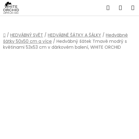
Přejít
Hledat
NÁKU
na
obsah
KOŠÍ
Domů
/
HEDVÁBNÝ SVĚT
/
HEDVÁBNÉ ŠÁTKY A ŠÁLKY
/
Hedvábné
šátky 50x50 cm a více
/
Hedvábný šátek Tmavě modrý s
květinami 53x53 cm v dárkovém balení, WHITE ORCHID