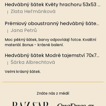
Hedvábný šátek Květy hrachoru 53x53 cm v dárkovém balení, HEDVÁBNÝ SVĚT
Zlata Heřmánková
|
Hodnocení produktu je 5 z 5 hvězdiček.
Prémiový oboustranný hedvábný šátek Mořský korál, MB
Jana Petrů
|
Hodnocení produktu je 5 z 5 hvězdiček.
Moc pěkný šátek, barvy odpovídají fotce. Kvalitní
materiál. Bonus - krásné balení.
Hedvábný šátek Modré tajemství 70x70 cm v dárkovém balení, HEDVÁBNÝ SVĚT
Šárka Albrechtová
|
Hodnocení produktu je 5 z 5 hvězdiček.
Velmi krásný šátek.
Znáte nás z médií