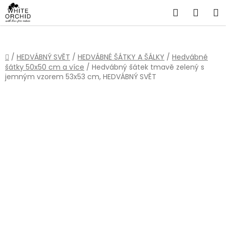
Přejít
Hledat
NÁKU
na
obsah
KOŠÍ
Domů
/
HEDVÁBNÝ SVĚT
/
HEDVÁBNÉ ŠÁTKY A ŠÁLKY
/
Hedvábné
šátky 50x50 cm a více
/
Hedvábný šátek tmavě zelený s
jemným vzorem 53x53 cm, HEDVÁBNÝ SVĚT