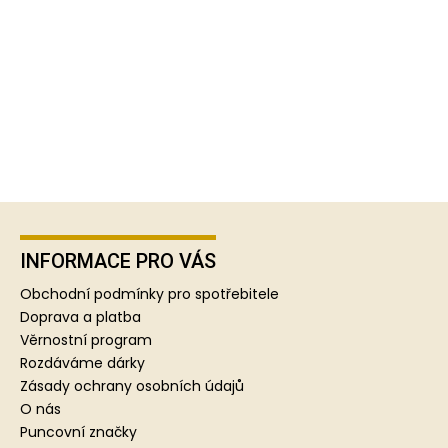
Z
á
p
INFORMACE PRO VÁS
a
Obchodní podmínky pro spotřebitele
t
Doprava a platba
í
Věrnostní program
Rozdáváme dárky
Zásady ochrany osobních údajů
O nás
Puncovní značky