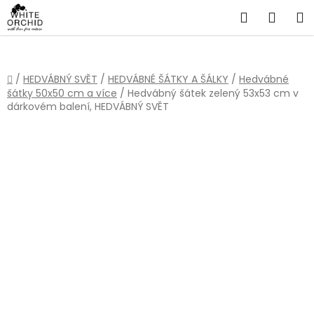
Přejít
Hledat
NÁKU
na
obsah
KOŠÍ
Domů
/
HEDVÁBNÝ SVĚT
/
HEDVÁBNÉ ŠÁTKY A ŠÁLKY
/
Hedvábné
šátky 50x50 cm a více
/
Hedvábný šátek zelený 53x53 cm v
dárkovém balení, HEDVÁBNÝ SVĚT