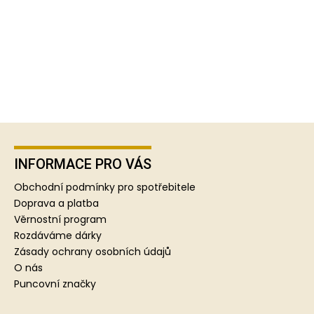
Z
á
p
INFORMACE PRO VÁS
a
Obchodní podmínky pro spotřebitele
t
Doprava a platba
í
Věrnostní program
Rozdáváme dárky
Zásady ochrany osobních údajů
O nás
Puncovní značky