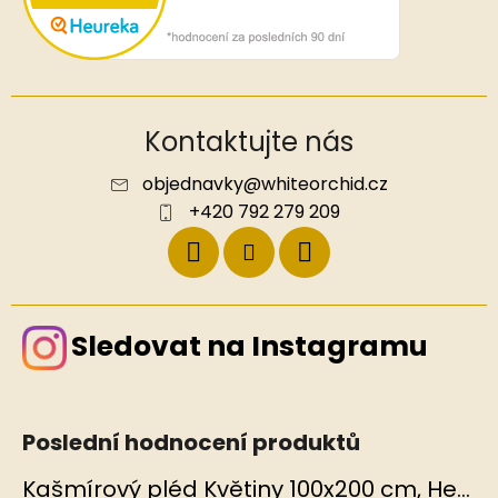
Kontaktujte nás
objednavky
@
whiteorchid.cz
+420 792 279 209
Sledovat na Instagramu
Poslední hodnocení produktů
Kašmírový pléd Květiny 100x200 cm, Hedvábný svět