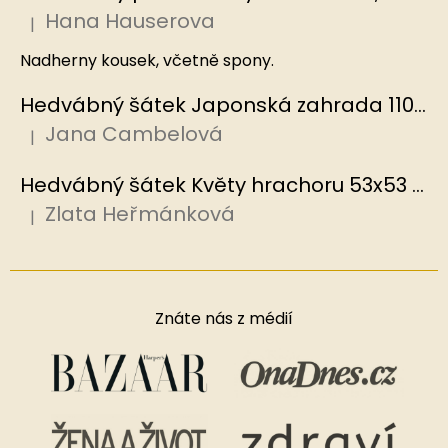
Hana Hauserova
|
Hodnocení produktu je 5 z 5 hvězdiček.
Nadherny kousek, včetně spony.
Hedvábný šátek Japonská zahrada 110x110 cm v dárkovém balení, HEDVÁBNÝ SVĚT
Jana Cambelová
|
Hodnocení produktu je 5 z 5 hvězdiček.
Hedvábný šátek Květy hrachoru 53x53 cm v dárkovém balení, HEDVÁBNÝ SVĚT
Zlata Heřmánková
|
Hodnocení produktu je 5 z 5 hvězdiček.
Znáte nás z médií