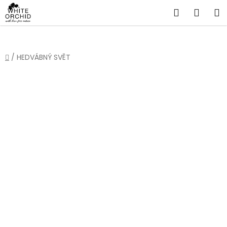
Přejít
Hledat
NÁKU
na
obsah
KOŠÍ
Domů
/
HEDVÁBNÝ SVĚT