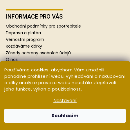
Z
á
p
INFORMACE PRO VÁS
a
Obchodní podmínky pro spotřebitele
t
Doprava a platba
í
Věrnostní program
Rozdáváme dárky
Zásady ochrany osobních údajů
O nás
Puncovní značky
Používáme cookies, abychom Vám umožnili
pohodlné prohlížení webu, vyhledávání a nakupování
a díky analýze provozu webu neustále zlepšovali
REKLAMACE A VRÁCENÍ
jeho funkce, výkon a použitelnost.
Kontakty pro vratky a reklamace
Nastavení
Reklamace a vrácení
Moje objednávka
Souhlasím