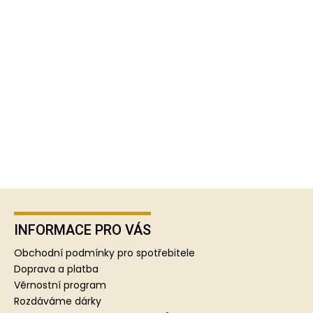
Z
á
p
INFORMACE PRO VÁS
a
Obchodní podmínky pro spotřebitele
t
Doprava a platba
í
Věrnostní program
Rozdáváme dárky