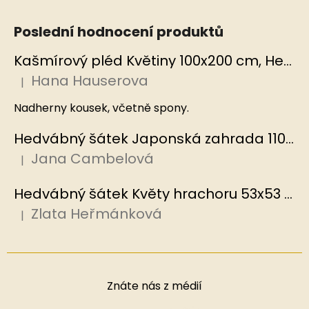
Poslední hodnocení produktů
Kašmírový pléd Květiny 100x200 cm, Hedvábný svět
Hana Hauserova
|
Hodnocení produktu je 5 z 5 hvězdiček.
Nadherny kousek, včetně spony.
Hedvábný šátek Japonská zahrada 110x110 cm v dárkovém balení, HEDVÁBNÝ SVĚT
Jana Cambelová
|
Hodnocení produktu je 5 z 5 hvězdiček.
Hedvábný šátek Květy hrachoru 53x53 cm v dárkovém balení, HEDVÁBNÝ SVĚT
Zlata Heřmánková
|
Hodnocení produktu je 5 z 5 hvězdiček.
Znáte nás z médií