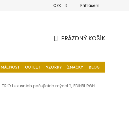
CZK
Přihlášení
PRÁZDNÝ KOŠÍK
NÁKUPNÍ
KOŠÍK
OMÁCNOST
OUTLET
VZORKY
ZNAČKY
BLOG
/
TRIO Luxusních pečujících mýdel 2, EDINBURGH