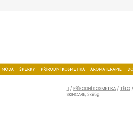
MÓDA
ŠPERKY
PŘÍRODNÍ KOSMETIKA
AROMATERAPIE
D
Domů
/
PŘÍRODNÍ KOSMETIKA
/
TĚLO
SKINCARE, 3x85g