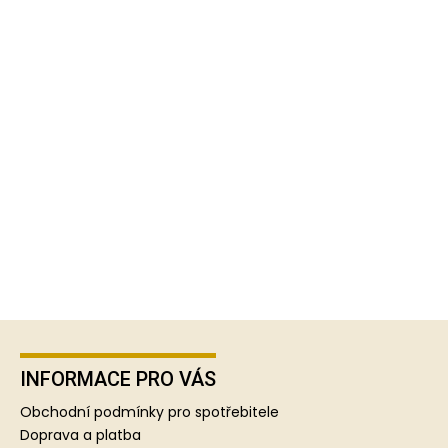
Z
á
p
INFORMACE PRO VÁS
a
Obchodní podmínky pro spotřebitele
t
Doprava a platba