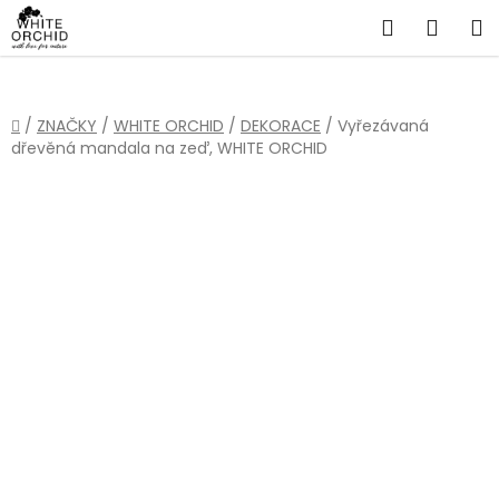
Přejít
Hledat
NÁKU
na
obsah
KOŠÍ
Domů
/
ZNAČKY
/
WHITE ORCHID
/
DEKORACE
/
Vyřezávaná
dřevěná mandala na zeď, WHITE ORCHID