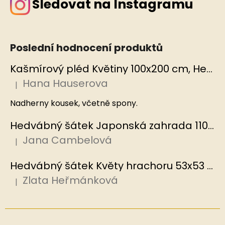
Sledovat na Instagramu
Poslední hodnocení produktů
Kašmírový pléd Květiny 100x200 cm, Hedvábný svět
Hana Hauserova
|
Hodnocení produktu je 5 z 5 hvězdiček.
Nadherny kousek, včetně spony.
Hedvábný šátek Japonská zahrada 110x110 cm v dárkovém balení, HEDVÁBNÝ SVĚT
Jana Cambelová
|
Hodnocení produktu je 5 z 5 hvězdiček.
Hedvábný šátek Květy hrachoru 53x53 cm v dárkovém balení, HEDVÁBNÝ SVĚT
Zlata Heřmánková
|
Hodnocení produktu je 5 z 5 hvězdiček.