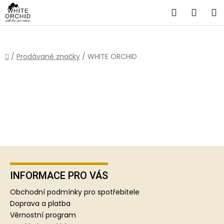
Přejít
Hledat
NÁKU
na
obsah
KOŠÍ
Domů
/
Prodávané značky
/
WHITE ORCHID
Z
á
p
INFORMACE PRO VÁS
a
Obchodní podmínky pro spotřebitele
t
Doprava a platba
í
Věrnostní program