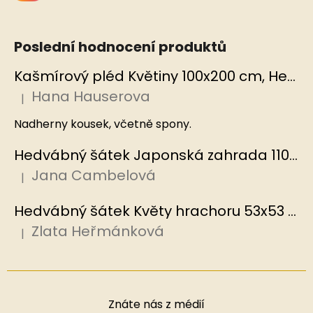
Poslední hodnocení produktů
Kašmírový pléd Květiny 100x200 cm, Hedvábný svět
Hana Hauserova
|
Hodnocení produktu je 5 z 5 hvězdiček.
Nadherny kousek, včetně spony.
Hedvábný šátek Japonská zahrada 110x110 cm v dárkovém balení, HEDVÁBNÝ SVĚT
Jana Cambelová
|
Hodnocení produktu je 5 z 5 hvězdiček.
Hedvábný šátek Květy hrachoru 53x53 cm v dárkovém balení, HEDVÁBNÝ SVĚT
Zlata Heřmánková
|
Hodnocení produktu je 5 z 5 hvězdiček.
Znáte nás z médií