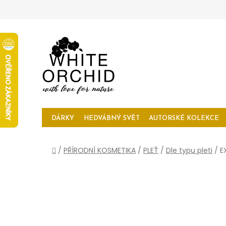
Přejít
na
obsah
DÁRKY
HEDVÁBNÝ SVĚT
AUTORSKÉ KOLEKCE
Domů
/
PŘÍRODNÍ KOSMETIKA
/
PLEŤ
/
Dle typu pleti
/
E