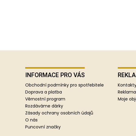
Z
á
p
INFORMACE PRO VÁS
REKLA
a
Obchodní podmínky pro spotřebitele
Kontakty
t
Doprava a platba
Reklama
í
Věrnostní program
Moje ob
Rozdáváme dárky
Zásady ochrany osobních údajů
O nás
Puncovní značky