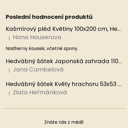
Poslední hodnocení produktů
Kašmírový pléd Květiny 100x200 cm, Hedvábný svět
Hana Hauserova
|
Hodnocení produktu je 5 z 5 hvězdiček.
Nadherny kousek, včetně spony.
Hedvábný šátek Japonská zahrada 110x110 cm v dárkovém balení, HEDVÁBNÝ SVĚT
Jana Cambelová
|
Hodnocení produktu je 5 z 5 hvězdiček.
Hedvábný šátek Květy hrachoru 53x53 cm v dárkovém balení, HEDVÁBNÝ SVĚT
Zlata Heřmánková
|
Hodnocení produktu je 5 z 5 hvězdiček.
Znáte nás z médií