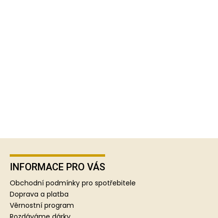
Z
á
p
INFORMACE PRO VÁS
a
Obchodní podmínky pro spotřebitele
t
Doprava a platba
í
Věrnostní program
Rozdáváme dárky