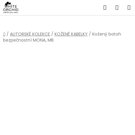
Přejít
Hledat
NÁKU
na
obsah
KOŠÍ
Domů
/
AUTORSKÉ KOLEKCE
/
KOŽENÉ KABELKY
/
Kožený batoh
bezpečnostní MONA, MB