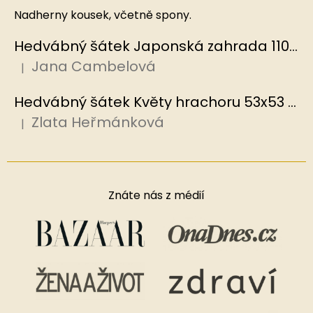
Nadherny kousek, včetně spony.
Hedvábný šátek Japonská zahrada 110x110 cm v dárkovém balení, HEDVÁBNÝ SVĚT
Jana Cambelová
|
Hodnocení produktu je 5 z 5 hvězdiček.
Hedvábný šátek Květy hrachoru 53x53 cm v dárkovém balení, HEDVÁBNÝ SVĚT
Zlata Heřmánková
|
Hodnocení produktu je 5 z 5 hvězdiček.
Znáte nás z médií