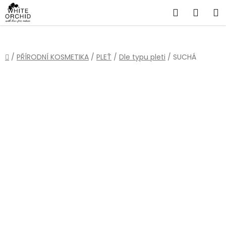
Přejít
Hledat
NÁKU
na
obsah
KOŠÍ
Domů
/
PŘÍRODNÍ KOSMETIKA
/
PLEŤ
/
Dle typu pleti
/
SUCHÁ