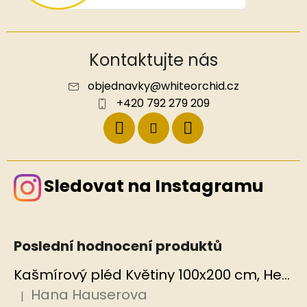
Kontaktujte nás
objednavky
@
whiteorchid.cz
+420 792 279 209
Sledovat na Instagramu
Poslední hodnocení produktů
Kašmírový pléd Květiny 100x200 cm, Hedvábný svět
Hana Hauserova
|
Hodnocení produktu je 5 z 5 hvězdiček.