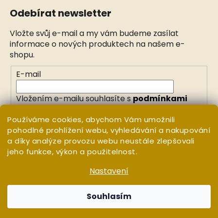
Odebírat newsletter
Vložte svůj e-mail a my vám budeme zasílat
informace o nových produktech na našem e-
shopu.
E-mail
Vložením e-mailu souhlasíte s
podmínkami
ochrany osobních údajů
Používáme cookies, abychom Vám umožnili
pohodlné prohlížení webu, vyhledávání a nakupování
PŘIHLÁSIT SE
a díky analýze provozu webu neustále zlepšovali
jeho funkce, výkon a použitelnost.
Nastavení
Vytvořil Shoptet
Copyright 2026
WHITE ORCHID
. Všechna práva
Souhlasím
vyhrazena.