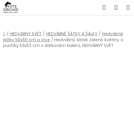
Přejít
Hledat
NÁKU
na
obsah
KOŠÍ
Domů
/
HEDVÁBNÝ SVĚT
/
HEDVÁBNÉ ŠÁTKY A ŠÁLKY
/
Hedvábné
šátky 50x50 cm a více
/
Hedvábný šátek Zelené květiny a
puntíky 53x53 cm v dárkovém balení, HEDVÁBNÝ SVĚT