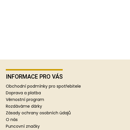
Z
á
p
INFORMACE PRO VÁS
a
Obchodní podmínky pro spotřebitele
t
Doprava a platba
í
Věrnostní program
Rozdáváme dárky
Zásady ochrany osobních údajů
O nás
Puncovní značky