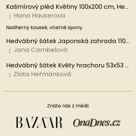
Kašmírový pléd Květiny 100x200 cm, Hedvábný svět
Hana Hauserova
|
Hodnocení produktu je 5 z 5 hvězdiček.
Nadherny kousek, včetně spony.
Hedvábný šátek Japonská zahrada 110x110 cm v dárkovém balení, HEDVÁBNÝ SVĚT
Jana Cambelová
|
Hodnocení produktu je 5 z 5 hvězdiček.
Hedvábný šátek Květy hrachoru 53x53 cm v dárkovém balení, HEDVÁBNÝ SVĚT
Zlata Heřmánková
|
Hodnocení produktu je 5 z 5 hvězdiček.
Znáte nás z médií