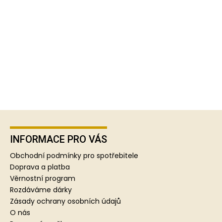
Z
á
p
INFORMACE PRO VÁS
a
Obchodní podmínky pro spotřebitele
t
Doprava a platba
í
Věrnostní program
Rozdáváme dárky
Zásady ochrany osobních údajů
O nás