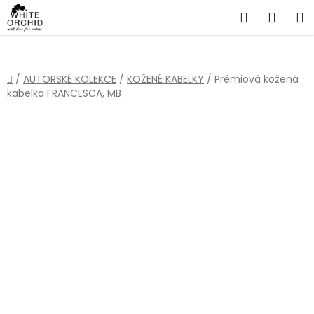
Přejít
Hledat
NÁKU
na
obsah
KOŠÍ
Domů
/
AUTORSKÉ KOLEKCE
/
KOŽENÉ KABELKY
/
Prémiová kožená
kabelka FRANCESCA, MB