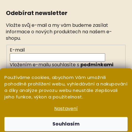
Odebírat newsletter
Vložte svůj e-mail a my vám budeme zasílat
informace o nových produktech na našem e-
shopu.
E-mail
Vložením e-mailu souhlasíte s
podmínkami
ochrany osobních údajů
Používáme cookies, abychom Vám umožnili
pohodlné prohlížení webu, vyhledávání a nakupování
PŘIHLÁSIT SE
a díky analýze provozu webu neustále zlepšovali
jeho funkce, výkon a použitelnost.
Nastavení
Vytvořil Shoptet
Copyright 2026
WHITE ORCHID
. Všechna práva
Souhlasím
vyhrazena.