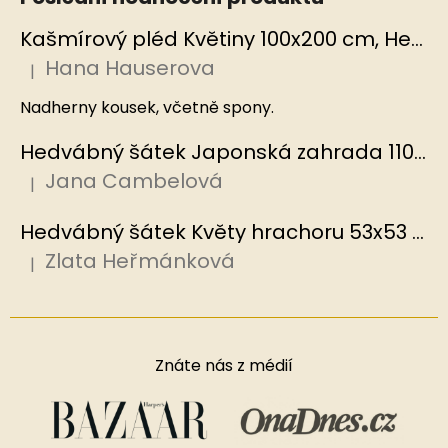
Kašmírový pléd Květiny 100x200 cm, Hedvábný svět
Hana Hauserova
|
Hodnocení produktu je 5 z 5 hvězdiček.
Nadherny kousek, včetně spony.
Hedvábný šátek Japonská zahrada 110x110 cm v dárkovém balení, HEDVÁBNÝ SVĚT
Jana Cambelová
|
Hodnocení produktu je 5 z 5 hvězdiček.
Hedvábný šátek Květy hrachoru 53x53 cm v dárkovém balení, HEDVÁBNÝ SVĚT
Zlata Heřmánková
|
Hodnocení produktu je 5 z 5 hvězdiček.
Znáte nás z médií