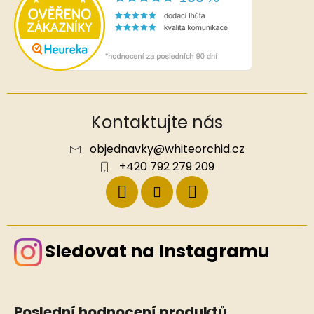
Kontaktujte nás
objednavky
@
whiteorchid.cz
+420 792 279 209
Sledovat na Instagramu
Poslední hodnocení produktů