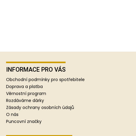
Z
á
p
INFORMACE PRO VÁS
a
Obchodní podmínky pro spotřebitele
t
Doprava a platba
í
Věrnostní program
Rozdáváme dárky
Zásady ochrany osobních údajů
O nás
Puncovní značky