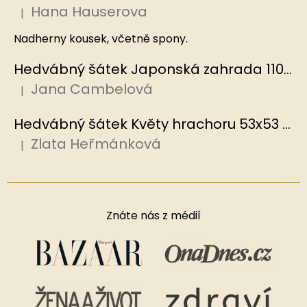
Hana Hauserova
|
Hodnocení produktu je 5 z 5 hvězdiček.
Nadherny kousek, včetně spony.
Hedvábný šátek Japonská zahrada 110x110 cm v dárkovém balení, HEDVÁBNÝ SVĚT
Jana Cambelová
|
Hodnocení produktu je 5 z 5 hvězdiček.
Hedvábný šátek Květy hrachoru 53x53 cm v dárkovém balení, HEDVÁBNÝ SVĚT
Zlata Heřmánková
|
Hodnocení produktu je 5 z 5 hvězdiček.
Znáte nás z médií