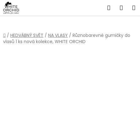
Přejít
Hledat
NÁKU
na
obsah
KOŠÍ
Domů
/
HEDVÁBNÝ SVĚT
/
NA VLASY
/
Různobarevné gumičky do
vlasů 1 ks nová kolekce, WHITE ORCHID