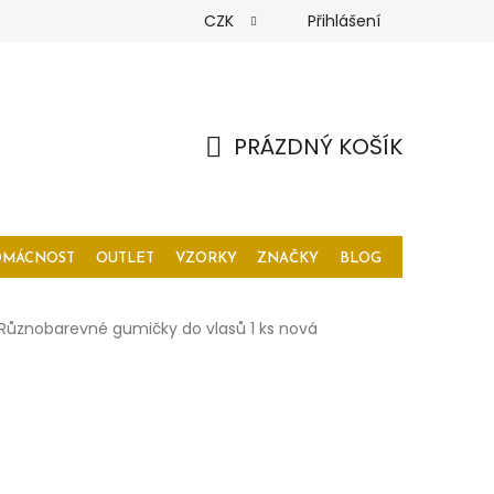
CZK
Přihlášení
PRÁZDNÝ KOŠÍK
NÁKUPNÍ
KOŠÍK
OMÁCNOST
OUTLET
VZORKY
ZNAČKY
BLOG
Různobarevné gumičky do vlasů 1 ks nová