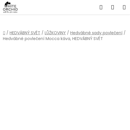
Přejít
Hledat
NÁKU
na
obsah
KOŠÍ
Domů
/
HEDVÁBNÝ SVĚT
/
LŮŽKOVINY
/
Hedvábné sady povlečení
/
Hedvábné povlečení Mocca káva, HEDVÁBNÝ SVĚT