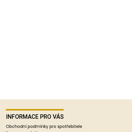
Z
á
p
INFORMACE PRO VÁS
a
Obchodní podmínky pro spotřebitele