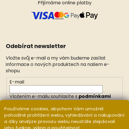
Přijímáme online platby
Odebírat newsletter
Vložte svůj e-mail a my vám budeme zasílat
informace o nových produktech na našem e-
shopu.
E-mail
Vložením e-mailu souhlasíte s
podmínkami
ochrany osobních údajů
Používáme cookies, abychom Vám umožnili
pohodlné prohlížení webu, vyhledávání a nakupování
PŘIHLÁSIT SE
a díky analýze provozu webu neustále zlepšovali
jeho funkce, výkon a použitelnost.