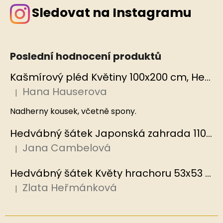
Sledovat na Instagramu
Poslední hodnocení produktů
Kašmírový pléd Květiny 100x200 cm, Hedvábný svět
Hana Hauserova
|
Hodnocení produktu je 5 z 5 hvězdiček.
Nadherny kousek, včetně spony.
Hedvábný šátek Japonská zahrada 110x110 cm v dárkovém balení, HEDVÁBNÝ SVĚT
Jana Cambelová
|
Hodnocení produktu je 5 z 5 hvězdiček.
Hedvábný šátek Květy hrachoru 53x53 cm v dárkovém balení, HEDVÁBNÝ SVĚT
Zlata Heřmánková
|
Hodnocení produktu je 5 z 5 hvězdiček.