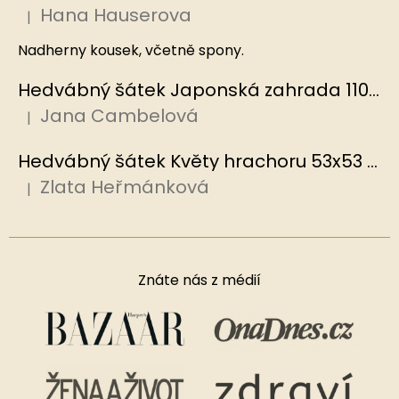
Hana Hauserova
|
Hodnocení produktu je 5 z 5 hvězdiček.
Nadherny kousek, včetně spony.
Hedvábný šátek Japonská zahrada 110x110 cm v dárkovém balení, HEDVÁBNÝ SVĚT
Jana Cambelová
|
Hodnocení produktu je 5 z 5 hvězdiček.
Hedvábný šátek Květy hrachoru 53x53 cm v dárkovém balení, HEDVÁBNÝ SVĚT
Zlata Heřmánková
|
Hodnocení produktu je 5 z 5 hvězdiček.
Znáte nás z médií