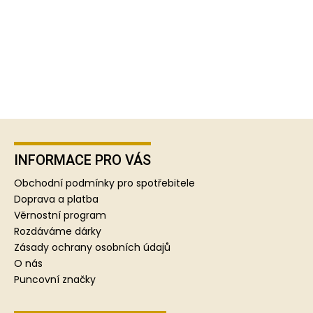
Z
á
p
INFORMACE PRO VÁS
a
Obchodní podmínky pro spotřebitele
t
Doprava a platba
í
Věrnostní program
Rozdáváme dárky
Zásady ochrany osobních údajů
O nás
Puncovní značky