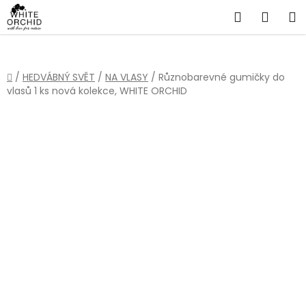
Přejít
Hledat
NÁKU
na
obsah
KOŠÍ
Domů
/
HEDVÁBNÝ SVĚT
/
NA VLASY
/
Různobarevné gumičky do
vlasů 1 ks nová kolekce, WHITE ORCHID