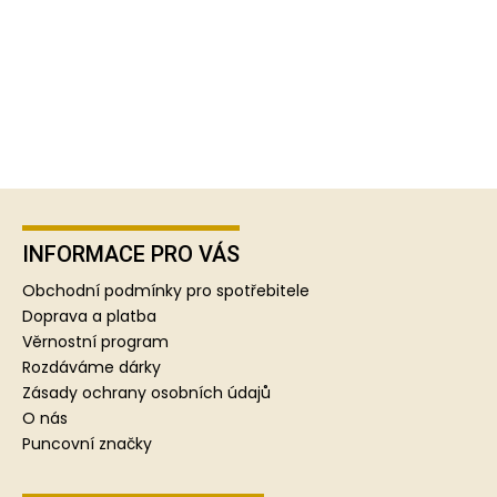
Z
á
p
INFORMACE PRO VÁS
a
Obchodní podmínky pro spotřebitele
t
Doprava a platba
í
Věrnostní program
Rozdáváme dárky
Zásady ochrany osobních údajů
O nás
Puncovní značky