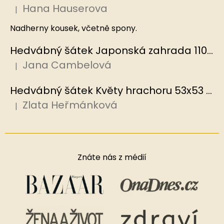
Hana Hauserova
|
Hodnocení produktu je 5 z 5 hvězdiček.
Nadherny kousek, včetně spony.
Hedvábný šátek Japonská zahrada 110x110 cm v dárkovém balení, HEDVÁBNÝ SVĚT
Jana Cambelová
|
Hodnocení produktu je 5 z 5 hvězdiček.
Hedvábný šátek Květy hrachoru 53x53 cm v dárkovém balení, HEDVÁBNÝ SVĚT
Zlata Heřmánková
|
Hodnocení produktu je 5 z 5 hvězdiček.
Znáte nás z médií