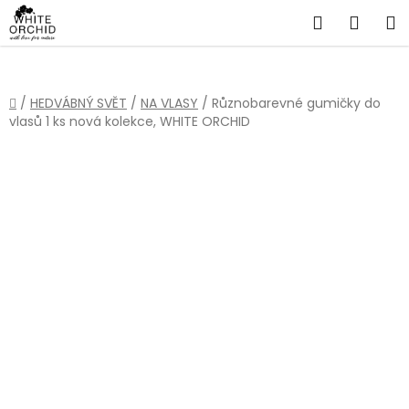
Přejít
Hledat
NÁKU
na
obsah
KOŠÍ
Domů
/
HEDVÁBNÝ SVĚT
/
NA VLASY
/
Různobarevné gumičky do
vlasů 1 ks nová kolekce, WHITE ORCHID