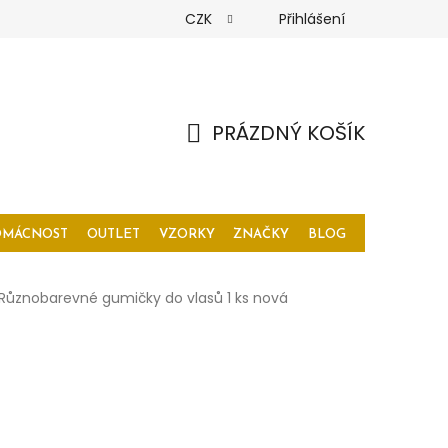
CZK
Přihlášení
PRÁZDNÝ KOŠÍK
NÁKUPNÍ
KOŠÍK
OMÁCNOST
OUTLET
VZORKY
ZNAČKY
BLOG
Různobarevné gumičky do vlasů 1 ks nová