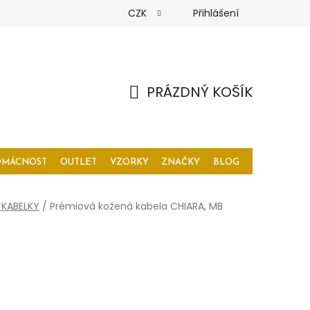
CZK
Přihlášení
PRÁZDNÝ KOŠÍK
NÁKUPNÍ
KOŠÍK
OMÁCNOST
OUTLET
VZORKY
ZNAČKY
BLOG
 KABELKY
/
Prémiová kožená kabela CHIARA, MB