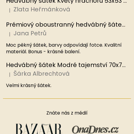
Hedvábný šátek Květy hrachoru 53x53 cm v dárkovém balení, HEDVÁBNÝ SVĚT
Zlata Heřmánková
|
Hodnocení produktu je 5 z 5 hvězdiček.
Prémiový oboustranný hedvábný šátek Mořský korál, MB
Jana Petrů
|
Hodnocení produktu je 5 z 5 hvězdiček.
Moc pěkný šátek, barvy odpovídají fotce. Kvalitní
materiál. Bonus - krásné balení.
Hedvábný šátek Modré tajemství 70x70 cm v dárkovém balení, HEDVÁBNÝ SVĚT
Šárka Albrechtová
|
Hodnocení produktu je 5 z 5 hvězdiček.
Velmi krásný šátek.
Znáte nás z médií