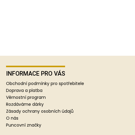
Z
á
p
INFORMACE PRO VÁS
a
Obchodní podmínky pro spotřebitele
t
Doprava a platba
í
Věrnostní program
Rozdáváme dárky
Zásady ochrany osobních údajů
O nás
Puncovní značky